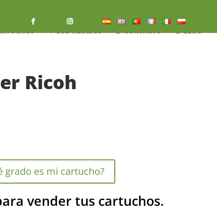
ARTUCHOS
🌱 ECO-ALIADOS
📝 CONTACTO
📔 BLOG
er Ricoh
 grado es mi cartucho?
ara vender tus cartuchos.