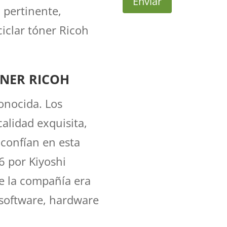
Enviar
o pertinente,
ciclar tóner Ricoh
ÓNER RICOH
onocida. Los
alidad exquisita,
confían en esta
 por Kiyoshi
de la compañía era
 software, hardware