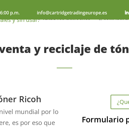
6:00 p.m.
info@cartridgetradingeurope.es
🫰 VENDE TUS CARTUCHOS
🛒 COMPRAR C
enta y reciclaje de tón
tóner Ricoh
¿Qué
 nivel mundial por lo
Formulario p
ere, es por eso que