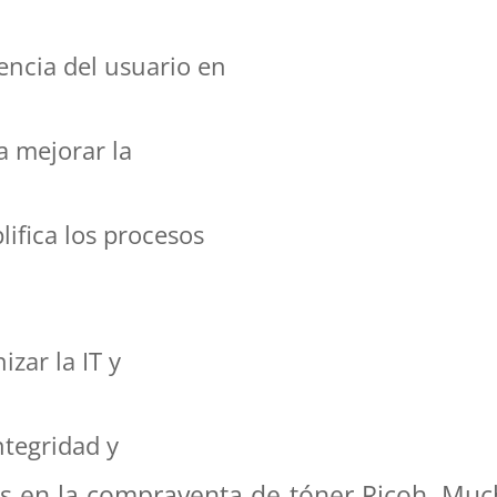
encia del usuario en
a mejorar la
lifica los procesos
zar la IT y
ntegridad y
s en la compraventa de tóner Ricoh. Much