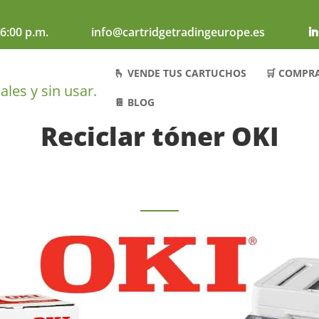
6:00 p.m.
info@cartridgetradingeurope.es
🫰 VENDE TUS CARTUCHOS
🛒 COMPR
📔 BLOG
Reciclar tóner OKI