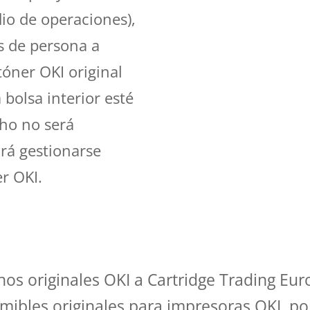
dio de operaciones),
es de persona a
tóner OKI original
 bolsa interior esté
cho no será
rá gestionarse
r OKI.
hos originales OKI a Cartridge Trading Eu
mibles originales para impresoras OKI, p