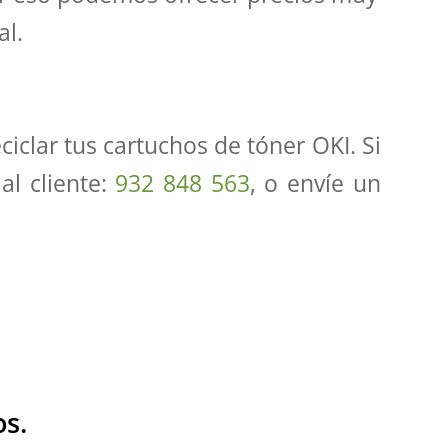
al.
iclar tus cartuchos de tóner OKI. Si
al cliente:
932 848 563
, o envíe un
s.