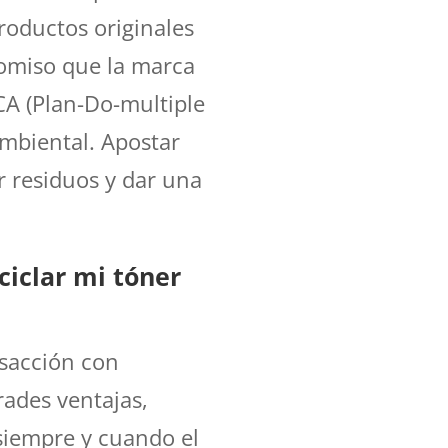
oductos originales
omiso que la marca
 (Plan-Do-multiple
ambiental. Apostar
r residuos y dar una
iclar mi tóner
ansacción con
rades ventajas,
siempre y cuando el