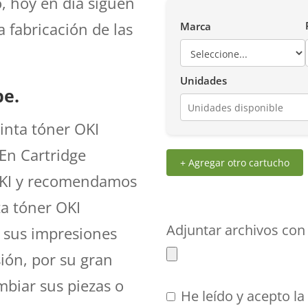
, hoy en día siguen
 fabricación de las
Marca
Unidades
pe.
inta tóner OKI
 En Cartridge
+ Agregar otro cartucho
OKI y recomendamos
ta tóner OKI
Adjuntar archivos con 
e sus impresiones
ión, por su gran
mbiar sus piezas o
He leído y acepto l