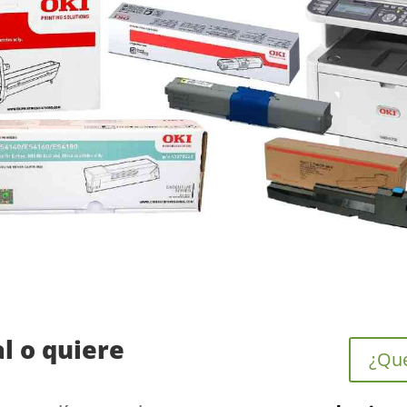
al o quiere
¿Qué