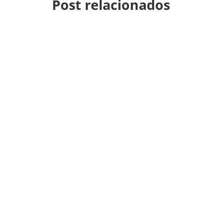
Post relacionados
Es muy frustrante cuando tu impresora está
conectada pero no imprime. Ya sea...